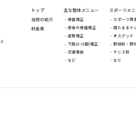
トップ
主な整体メニュー
スポーツメニ
当院の紹介
骨盤矯正
スポーツ障
産後の骨盤矯正
寝たままト
料金表
姿勢矯正
オスグッド
ル3
下肢(X･O脚)矯正
野球肘・野
交通事故
テニス肘
など
など